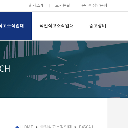
회사소개
오시는길
온라인상담문의
식고소작업대
직진식고소작업대
중고장비
CH
HOME
굴절식고소작업대
E450AJ
>
>