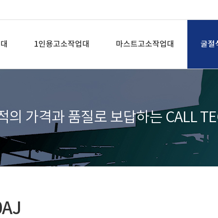
업대
1인용고소작업대
마스트고소작업대
굴절
적의 가격과 품질로 보답하는 CALL TE
0AJ