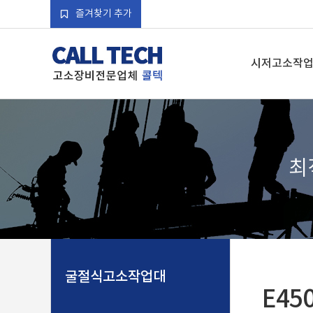
즐겨찾기 추가
시저고소작
최
굴절식고소작업대
E45