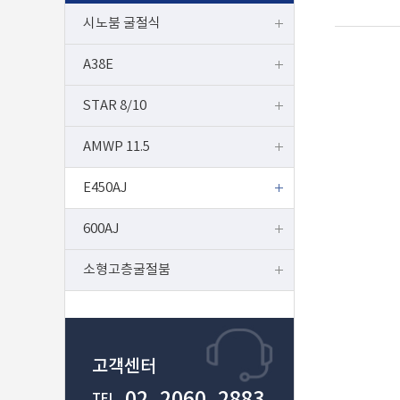
시노붐 굴절식
A38E
STAR 8/10
AMWP 11.5
E450AJ
600AJ
소형고층굴절붐
고객센터
02. 2060. 2883
TEL